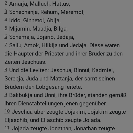
2
Amarja, Malluch, Hattus,
3
Schechanja, Rehum, Meremot,
4
Iddo, Ginnetoi, Abija,
5
Mijamin, Maadja, Bilga,
6
Schemaja, Jojarib, Jedaja,
7
Sallu, Amok, Hilkija und Jedaja. Diese waren
die Häupter der Priester und ihrer Brüder zu den
Zeiten Jeschuas.
8
Und die Leviten: Jeschua, Binnui, Kadmiel,
Serebja, Juda und Mattanja, der samt seinen
Brüdern den Lobgesang leitete.
9
Bakbukja und Unni, ihre Brüder, standen gemäß
ihren Dienstabteilungen jenen gegenüber.
10
Jeschua aber zeugte Jojakim, Jojakim zeugte
Eljaschib, und Eljaschib zeugte Jojada.
11
Jojada zeugte Jonathan, Jonathan zeugte