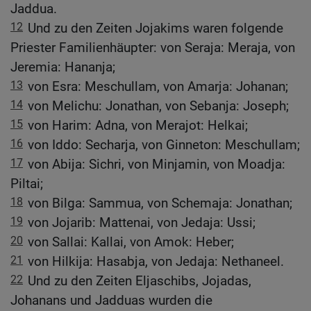
Jaddua.
12
Und zu den Zeiten Jojakims waren folgende
Priester Familienhäupter: von Seraja: Meraja, von
Jeremia: Hananja;
13
von Esra: Meschullam, von Amarja: Johanan;
14
von Melichu: Jonathan, von Sebanja: Joseph;
15
von Harim: Adna, von Merajot: Helkai;
16
von Iddo: Secharja, von Ginneton: Meschullam;
17
von Abija: Sichri, von Minjamin, von Moadja:
Piltai;
18
von Bilga: Sammua, von Schemaja: Jonathan;
19
von Jojarib: Mattenai, von Jedaja: Ussi;
20
von Sallai: Kallai, von Amok: Heber;
21
von Hilkija: Hasabja, von Jedaja: Nethaneel.
22
Und zu den Zeiten Eljaschibs, Jojadas,
Johanans und Jadduas wurden die