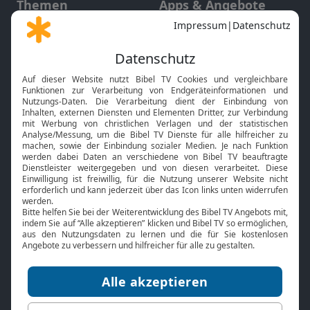
Themen
Apps & Angebote
Gott und Bibel erklärt
Newsletter
Feiertage
Mobile App
Interviews
Kids App
Neuigkeiten
Smart TV
HbbTV
Bibelthek Online-Bibel
Nächster Gottesdienst
Bibel TV
Service
Über uns
Kontakt
Jobs
TV-Empfang
Presse
FAQ
Mediadaten