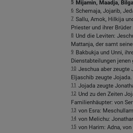
5
Mijamin, Maadja, Bilga
6
Schemaja, Jojarib, Jed
7
Sallu, Amok, Hilkija u
Priester und ihrer Brüde
8
Und die Leviten: Jesch
Mattanja, der samt seine
9
Bakbukja und Unni, ihr
Dienstabteilungen jenen
10
Jeschua aber zeugte J
Eljaschib zeugte Jojada.
11
Jojada zeugte Jonath
12
Und zu den Zeiten Joj
Familienhäupter: von Ser
13
von Esra: Meschullam
14
von Melichu: Jonathan
15
von Harim: Adna, von 