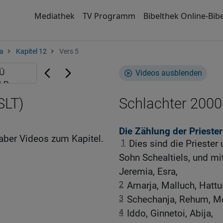
Mediathek
TV Programm
Bibelthek Online-Bibe
a
Kapitel 12
Vers 5
Videos ausblenden
SLT)
Schlachter 2000
Die Zählung der Priester
aber Videos zum Kapitel.
1
Dies sind die Priester
Sohn Schealtiels, und mi
Jeremia, Esra,
2
Amarja, Malluch, Hattu
3
Schechanja, Rehum, M
4
Iddo, Ginnetoi, Abija,