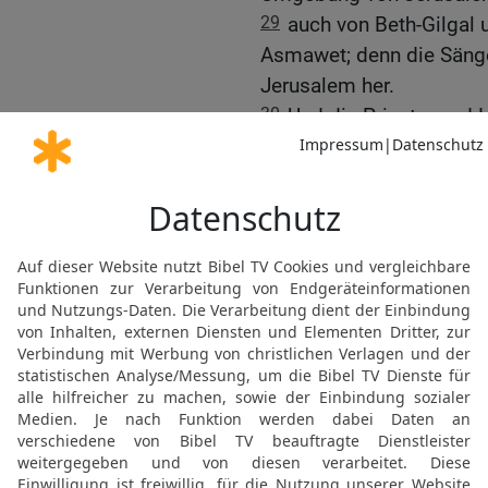
29
auch von Beth-Gilgal
Asmawet; denn die Sänge
Jerusalem her.
30
Und die Priester und L
das Volk und die Tore un
31
Und ich ließ die Fürs
setzte zwei große Dankch
der eine Dankchor zog n
hin.
32
Und hinter ihnen her 
Fürsten von Juda,
33
dazu Asarja, Esra, Me
34
Juda, Benjamin, Sche
35
und etliche der Pries
Sohn Jonathans, des So
des Sohnes Michajas, d