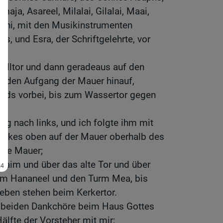
aja, Asareel, Milalai, Gilalai, Maai,
ani, mit den Musikinstrumenten
s, und Esra, der Schriftgelehrte, vor
elltor und dann geradeaus auf den
s, den Aufgang der Mauer hinauf,
ids vorbei, bis zum Wassertor gegen
og nach links, und ich folgte ihm mit
Volkes oben auf der Mauer oberhalb des
eite Mauer;
raim und über das alte Tor und über
rm Hananeel und den Turm Mea, bis
ieben stehen beim Kerkertor.
ie beiden Dankchöre beim Haus Gottes
älfte der Vorsteher mit mir;