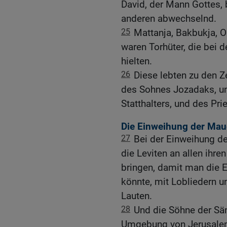
David, der Mann Gottes, 
anderen abwechselnd.
25
Mattanja, Bakbukja, 
waren Torhüter, die bei
hielten.
26
Diese lebten zu den 
des Sohnes Jozadaks, un
Statthalters, und des Pri
Die Einweihung der Mau
27
Bei der Einweihung d
die Leviten an allen ihr
bringen, damit man die 
könnte, mit Lobliedern 
Lauten.
28
Und die Söhne der Sä
Umgebung von Jerusalem 