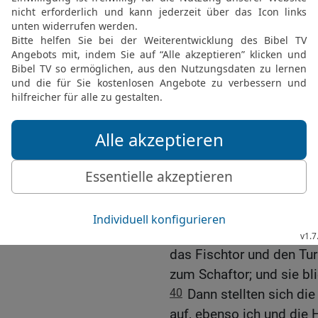
36
und seine Brüder Schem
Nethaneel, Juda und Han
Davids, des Mannes Gotte
ihnen her.
37
Und sie zogen zum Qu
Aufstieg zur Stadt David
oberhalb des Hauses Dav
Osten.
38
Der zweite Dankchor z
der anderen Hälfte des 
Ofenturms, bis an die br
39
dann über das Tor Eph
das Fischtor und den Tu
zum Schaftor; und sie bl
40
Dann stellten sich d
auf, ebenso ich und die H