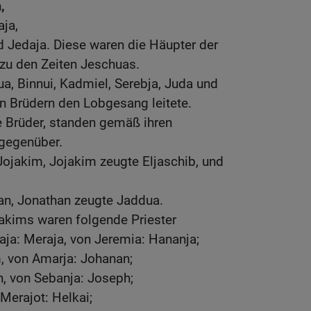
,
aja,
nd Jedaja. Diese waren die Häupter der
r zu den Zeiten Jeschuas.
ua, Binnui, Kadmiel, Serebja, Juda und
n Brüdern den Lobgesang leitete.
e Brüder, standen gemäß ihren
 gegenüber.
ojakim, Jojakim zeugte Eljaschib, und
an, Jonathan zeugte Jaddua.
akims waren folgende Priester
aja: Meraja, von Jeremia: Hananja;
, von Amarja: Johanan;
, von Sebanja: Joseph;
Merajot: Helkai;