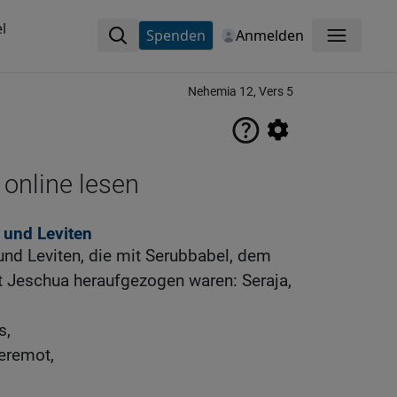
l
Spenden
Anmelden
Menü
Nehemia 12, Vers 5
 online lesen
 und Leviten
 und Leviten, die mit Serubbabel, dem
t Jeschua heraufgezogen waren: Seraja,
s,
eremot,