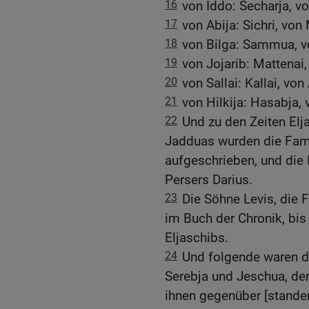
16
von Iddo: Secharja, v
17
von Abija: Sichri, von
18
von Bilga: Sammua, v
19
von Jojarib: Mattenai,
20
von Sallai: Kallai, vo
21
von Hilkija: Hasabja,
22
Und zu den Zeiten Elj
Jadduas wurden die Fami
aufgeschrieben, und die 
Persers Darius.
23
Die Söhne Levis, die 
im Buch der Chronik, bis
Eljaschibs.
24
Und folgende waren di
Serebja und Jeschua, der
ihnen gegenüber [standen