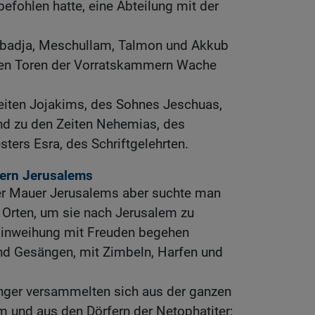
befohlen hatte, eine Abteilung mit der
Obadja, Meschullam, Talmon und Akkub
 den Toren der Vorratskammern Wache
Zeiten Jojakims, des Sohnes Jeschuas,
d zu den Zeiten Nehemias, des
esters Esra, des Schriftgelehrten.
ern Jerusalems
er Mauer Jerusalems aber suchte man
en Orten, um sie nach Jerusalem zu
Einweihung mit Freuden begehen
und Gesängen, mit Zimbeln, Harfen und
nger versammelten sich aus der ganzen
und aus den Dörfern der Netophatiter;