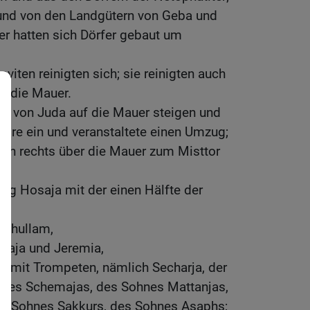
 und von den Landgütern von Geba und
r hatten sich Dörfer gebaut um
eviten reinigten sich; sie reinigten auch
d die Mauer.
ten von Juda auf die Mauer steigen und
öre ein und veranstaltete einen Umzug;
ach rechts über die Mauer zum Misttor
ging Hosaja mit der einen Hälfte der
schullam,
maja und Jeremia,
ter mit Trompeten, nämlich Secharja, der
hnes Schemajas, des Sohnes Mattanjas,
es Sohnes Sakkurs, des Sohnes Asaphs;