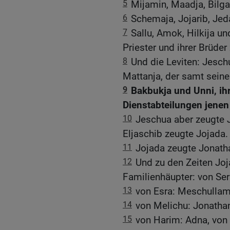
5
Mijamin, Maadja, Bilga
6
Schemaja, Jojarib, Jed
7
Sallu, Amok, Hilkija u
Priester und ihrer Brüde
8
Und die Leviten: Jesch
Mattanja, der samt seine
9
Bakbukja und Unni, ih
Dienstabteilungen jenen
10
Jeschua aber zeugte J
Eljaschib zeugte Jojada.
11
Jojada zeugte Jonath
12
Und zu den Zeiten Joj
Familienhäupter: von Ser
13
von Esra: Meschullam
14
von Melichu: Jonathan
15
von Harim: Adna, von 