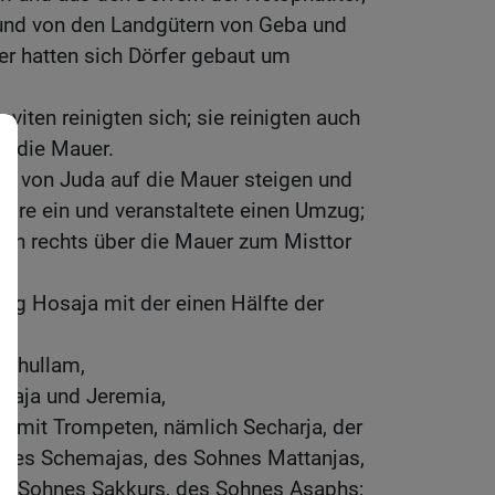
 und von den Landgütern von Geba und
r hatten sich Dörfer gebaut um
eviten reinigten sich; sie reinigten auch
d die Mauer.
ten von Juda auf die Mauer steigen und
öre ein und veranstaltete einen Umzug;
ach rechts über die Mauer zum Misttor
ging Hosaja mit der einen Hälfte der
schullam,
maja und Jeremia,
ter mit Trompeten, nämlich Secharja, der
hnes Schemajas, des Sohnes Mattanjas,
es Sohnes Sakkurs, des Sohnes Asaphs;