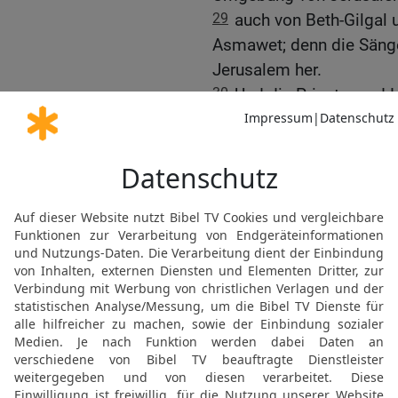
29
auch von Beth-Gilgal
Asmawet; denn die Sänge
Jerusalem her.
30
Und die Priester und L
das Volk und die Tore un
31
Und ich ließ die Fürs
setzte zwei große Dankch
der eine Dankchor zog n
hin.
32
Und hinter ihnen her 
Fürsten von Juda,
33
dazu Asarja, Esra, Me
34
Juda, Benjamin, Sche
35
und etliche der Pries
Sohn Jonathans, des So
des Sohnes Michajas, d