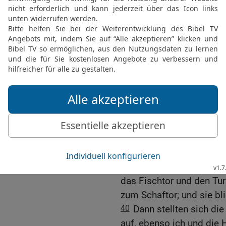
36
und seine Brüder Schem
Nethaneel, Juda und Han
Davids, des Mannes Gotte
ihnen her.
37
Und sie zogen zum Qu
Aufstieg zur Stadt David
oberhalb des Hauses Dav
Osten.
38
Der zweite Dankchor z
der anderen Hälfte des 
Ofenturms, bis an die br
39
dann über das Tor Eph
das Fischtor und den Tu
zum Schaftor; und sie bl
40
Dann stellten sich d
auf, ebenso ich und die H