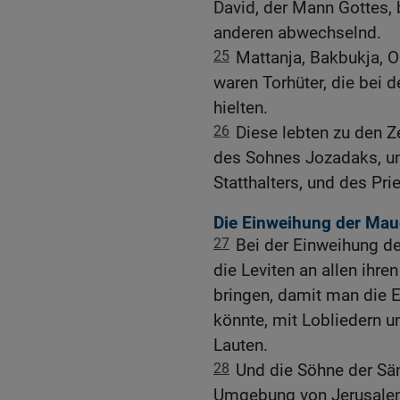
David, der Mann Gottes, 
anderen abwechselnd.
25
Mattanja, Bakbukja, 
waren Torhüter, die bei
hielten.
26
Diese lebten zu den 
des Sohnes Jozadaks, un
Statthalters, und des Pri
Die Einweihung der Mau
27
Bei der Einweihung d
die Leviten an allen ihr
bringen, damit man die 
könnte, mit Lobliedern 
Lauten.
28
Und die Söhne der Sä
Umgebung von Jerusalem 