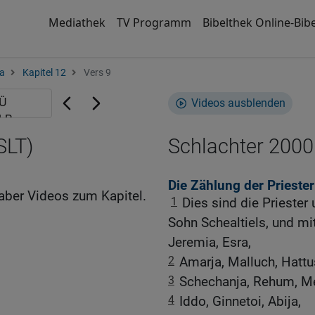
Mediathek
TV Programm
Bibelthek Online-Bibe
a
Kapitel 12
Vers 9
Videos ausblenden
SLT)
Schlachter 2000
Die Zählung der Priester
aber Videos zum Kapitel.
1
Dies sind die Priester
Sohn Schealtiels, und mi
Jeremia, Esra,
2
Amarja, Malluch, Hattu
3
Schechanja, Rehum, M
4
Iddo, Ginnetoi, Abija,