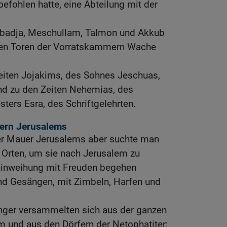
befohlen hatte, eine Abteilung mit der
Obadja, Meschullam, Talmon und Akkub
 den Toren der Vorratskammern Wache
Zeiten Jojakims, des Sohnes Jeschuas,
d zu den Zeiten Nehemias, des
esters Esra, des Schriftgelehrten.
ern Jerusalems
er Mauer Jerusalems aber suchte man
en Orten, um sie nach Jerusalem zu
Einweihung mit Freuden begehen
und Gesängen, mit Zimbeln, Harfen und
nger versammelten sich aus der ganzen
und aus den Dörfern der Netophatiter;