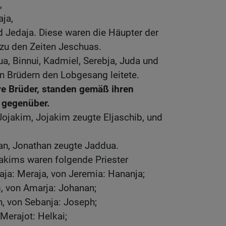
,
aja,
nd Jedaja. Diese waren die Häupter der
r zu den Zeiten Jeschuas.
ua, Binnui, Kadmiel, Serebja, Juda und
n Brüdern den Lobgesang leitete.
re Brüder, standen gemäß ihren
 gegenüber.
ojakim, Jojakim zeugte Eljaschib, und
an, Jonathan zeugte Jaddua.
akims waren folgende Priester
aja: Meraja, von Jeremia: Hananja;
, von Amarja: Johanan;
, von Sebanja: Joseph;
Merajot: Helkai;