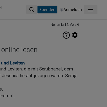
l
Spenden
Anmelden
Menü
Nehemia 12, Vers 9
 online lesen
 und Leviten
 und Leviten, die mit Serubbabel, dem
t Jeschua heraufgezogen waren: Seraja,
s,
eremot,