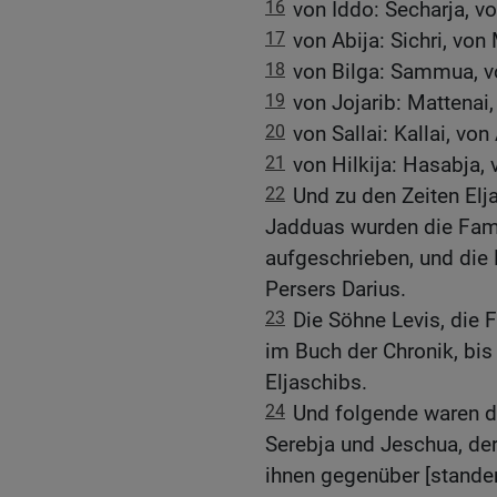
16
von Iddo: Secharja, v
17
von Abija: Sichri, von
18
von Bilga: Sammua, v
19
von Jojarib: Mattenai,
20
von Sallai: Kallai, vo
21
von Hilkija: Hasabja,
22
Und zu den Zeiten Elj
Jadduas wurden die Fami
aufgeschrieben, und die 
Persers Darius.
23
Die Söhne Levis, die 
im Buch der Chronik, bis
Eljaschibs.
24
Und folgende waren di
Serebja und Jeschua, der
ihnen gegenüber [standen