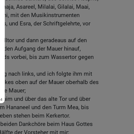
aja, Asareel, Milalai, Gilalai, Maai,
ani, mit den Musikinstrumenten
s, und Esra, der Schriftgelehrte, vor
elltor und dann geradeaus auf den
s, den Aufgang der Mauer hinauf,
ids vorbei, bis zum Wassertor gegen
og nach links, und ich folgte ihm mit
Volkes oben auf der Mauer oberhalb des
eite Mauer;
raim und über das alte Tor und über
rm Hananeel und den Turm Mea, bis
ieben stehen beim Kerkertor.
ie beiden Dankchöre beim Haus Gottes
älfte der Vorsteher mit mir;