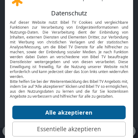
Gott und Bibel erklärt
Newsletter
Feiertage
Mobile App
Interviews
Kids App
Neuigkeiten
Smart TV
HbbTV
Bibelthek Online-Bibel
Nächster Gottesdienst
Bibel TV
Service
Über uns
Kontakt
Jobs
TV-Empfang
Presse
FAQ
Mediadaten
bibeltv.de:
Impressum
Datenschutz