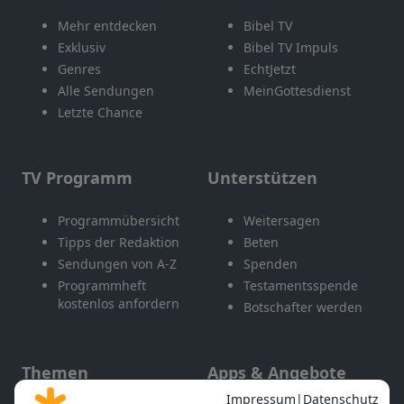
Mehr entdecken
Bibel TV
Exklusiv
Bibel TV Impuls
Genres
EchtJetzt
Alle Sendungen
MeinGottesdienst
Letzte Chance
TV Programm
Unterstützen
Programmübersicht
Weitersagen
Tipps der Redaktion
Beten
Sendungen von A-Z
Spenden
Programmheft
Testamentsspende
kostenlos anfordern
Botschafter werden
Themen
Apps & Angebote