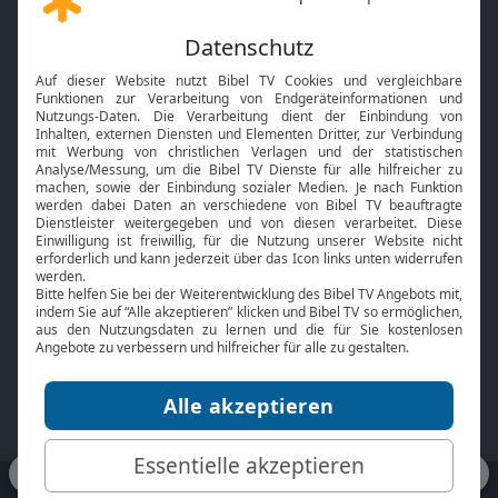
Gott und Bibel erklärt
Newsletter
Feiertage
Mobile App
Interviews
Kids App
Neuigkeiten
Smart TV
HbbTV
Bibelthek Online-Bibel
Nächster Gottesdienst
Bibel TV
Service
Über uns
Kontakt
Jobs
TV-Empfang
Presse
FAQ
Mediadaten
bibeltv.de:
Impressum
Datenschutz