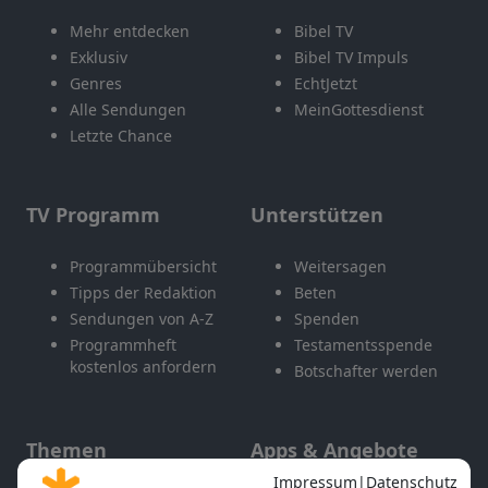
Mehr entdecken
Bibel TV
Exklusiv
Bibel TV Impuls
Genres
EchtJetzt
Alle Sendungen
MeinGottesdienst
Letzte Chance
TV Programm
Unterstützen
Programmübersicht
Weitersagen
Tipps der Redaktion
Beten
Sendungen von A-Z
Spenden
Programmheft
Testamentsspende
kostenlos anfordern
Botschafter werden
Themen
Apps & Angebote