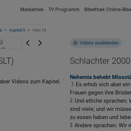
Mediathek
TV Programm
Bibelthek Online-Bibe
a
Kapitel 5
Vers 16
Videos ausblenden
SLT)
Schlachter 2000
Nehemia behebt Missstä
aber Videos zum Kapitel.
1
Es erhob sich aber ein
Frauen gegen ihre Brüder
2
Und etliche sprachen: 
sind viele; und wir müss
zu essen haben und lebe
3
Andere sprachen: Wir 