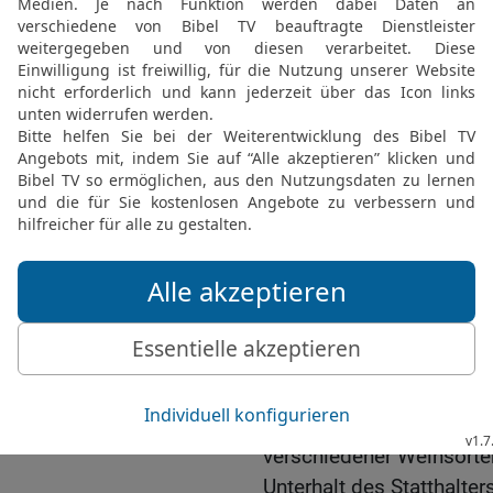
eines Statthalters beans
15
Denn die früheren Stat
hatten das Volk bedrück
genommen, dazu 40 Schek
willkürlich über das Volk
Furcht Gottes willen.
16
Auch habe ich am Wie
ohne dass wir Grundbesi
kamen dort zur Arbeit 
17
Dazu aßen die Juden, 
auch die, welche von de
kamen, an meinem Tisch
18
Und man bereitete mir
auserlesene Schafe, Gef
verschiedener Weinsorten;
Unterhalt des Statthalter