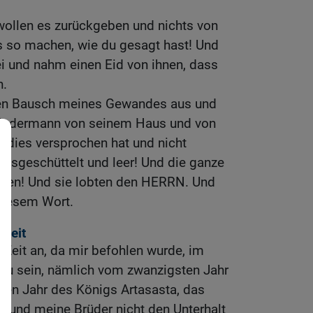
wollen es zurückgeben und nichts von
s so machen, wie du gesagt hast! Und
bei und nahm einen Eid von ihnen, dass
n.
den Bausch meines Gewandes aus und
t jedermann von seinem Haus und von
 dies versprochen hat und nicht
 ausgeschüttelt und leer! Und die ganze
en! Und sie lobten den HERRN. Und
diesem Wort.
keit
 Zeit an, da mir befohlen wurde, im
r zu sein, nämlich vom zwanzigsten Jahr
ten Jahr des Königs Artasasta, das
ch und meine Brüder nicht den Unterhalt