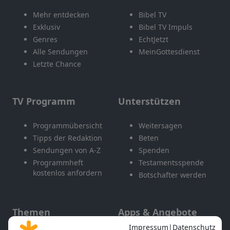
Mehr entdecken
Bibel TV
Exklusiv
Bibel TV Impuls
Genres
EchtJetzt
Alle Sendungen
MeinGottesdienst
Letzte Chance
TV Programm
Unterstützen
Programmübersicht
Weitersagen
Tipps der Redaktion
Beten
Sendungen von A-Z
Spenden
Programmheft
Testamentsspende
kostenlos anfordern
Botschafter werden
Themen
Apps & Angebote