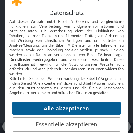
Gott und Bibel erklärt
Newsletter
Feiertage
Mobile App
Interviews
Kids App
Neuigkeiten
Smart TV
HbbTV
Bibelthek Online-Bibel
Nächster Gottesdienst
Bibel TV
Service
Über uns
Kontakt
Jobs
TV-Empfang
Presse
FAQ
Mediadaten
bibeltv.de:
Impressum
Datenschutz