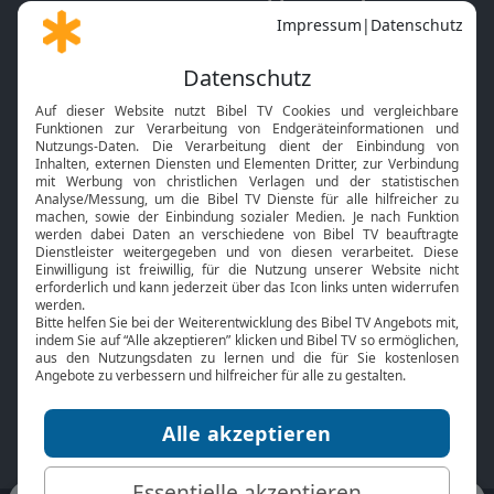
Gott und Bibel erklärt
Newsletter
Feiertage
Mobile App
Interviews
Kids App
Neuigkeiten
Smart TV
HbbTV
Bibelthek Online-Bibel
Nächster Gottesdienst
Bibel TV
Service
Über uns
Kontakt
Jobs
TV-Empfang
Presse
FAQ
Mediadaten