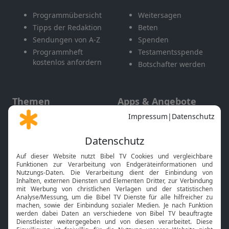
Programmübersicht
Weitersagen
Tipps der Redaktion
Beten
Sendungen von A-Z
Spenden
Programmheft
Testamentsspende
kostenlos anfordern
Botschafter werden
Themen
Apps & Angebote
Gott und Bibel erklärt
Newsletter
Feiertage
Mobile App
Interviews
Kids App
Neuigkeiten
Smart TV
HbbTV
Bibelthek Online-Bibel
Nächster Gottesdienst