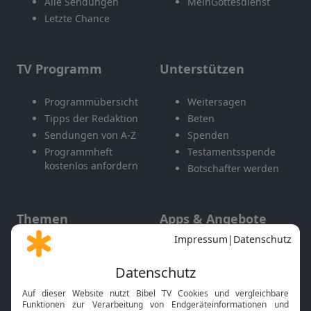
Alle Sendungen
MeinGottesdienst
Letzte Chance
TV Programm
Unterstützen
Programmübersicht
Weitersagen
Tipps der Redaktion
Beten
Sendungen von A-Z
Spenden
Programmheft
Testamentsspende
kostenlos anfordern
Botschafter werden
Themen
Apps & Angebote
Gott und Bibel erklärt
Newsletter
Feiertage
Mobile App
Interviews
Kids App
Neuigkeiten
Smart TV