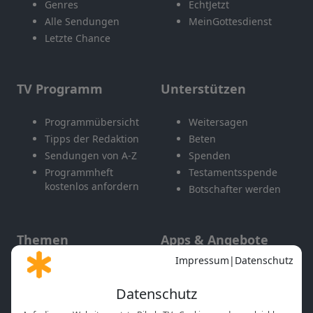
Genres
EchtJetzt
Alle Sendungen
MeinGottesdienst
Letzte Chance
TV Programm
Unterstützen
Programmübersicht
Weitersagen
Tipps der Redaktion
Beten
Sendungen von A-Z
Spenden
Programmheft
Testamentsspende
kostenlos anfordern
Botschafter werden
Themen
Apps & Angebote
Gott und Bibel erklärt
Newsletter
Feiertage
Mobile App
Interviews
Kids App