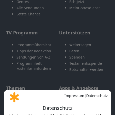
Genres
EchtJetzt
Alle Sendungen
MeinGottesdienst
Letzte Chance
TV Programm
Unterstützen
Programmübersicht
Weitersagen
Tipps der Redaktion
Beten
Sendungen von A-Z
Spenden
Programmheft
Testamentsspende
kostenlos anfordern
Botschafter werden
Themen
Apps & Angebote
Gott und Bibel erklärt
Newsletter
Feiertage
Mobile App
Interviews
Kids App