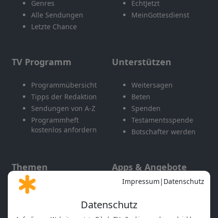
Genres
EchtJetzt
Alle Sendungen
MeinGottesdienst
Letzte Chance
TV Programm
Unterstützen
Programmübersicht
Weitersagen
Tipps der Redaktion
Beten
Sendungen von A-Z
Spenden
Programmheft
Testamentsspende
kostenlos anfordern
Botschafter werden
Themen
Apps & Angebote
Gott und Bibel erklärt
Newsletter
Feiertage
Mobile App
Interviews
Kids App