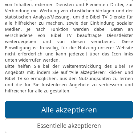
den Schiffen sind, und d
arbeiten, standen von fe
18
und riefen, als sie d
war der großen Stadt gle
19
Und sie warfen Staub 
und trauernd: Wehe, wehe!
Schiffe auf dem Meer ha
Wohlstand! Denn in einer
20
Freut euch über sie, 
Propheten; denn Gott hat
21
Und ein starker Engel 
Mühlstein, und warf ihn 
die große Stadt, mit Wuc
gefunden werden!
22
Und der Klang der Ha
Flötenspieler und Trompe