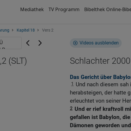
Mediathek
TV Programm
Bibelthek Online-Bibe
arung
Kapitel 18
Vers 2
Videos ausblenden
2 (SLT)
Schlachter 2000
Das Gericht über Babylo
1
Und nach diesem sah 
herabsteigen, der hatte 
erleuchtet von seiner Herr
2
Und er rief kraftvoll m
gefallen ist Babylon, di
Dämonen geworden und e