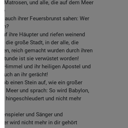
ie Matrosen, und alle, die auf dem Meer
rne
en Rauch ihrer Feuersbrunst sahen: Wer
ich?
auf ihre Häupter und riefen weinend
, die große Stadt, in der alle, die
tten, reich gemacht wurden durch ihren
 Stunde ist sie verwüstet worden!
du Himmel und ihr heiligen Apostel und
 euch an ihr gerächt!
hob einen Stein auf, wie ein großer
ins Meer und sprach: So wird Babylon,
ht hingeschleudert und nicht mehr
rfenspieler und Sänger und
ter wird nicht mehr in dir gehört