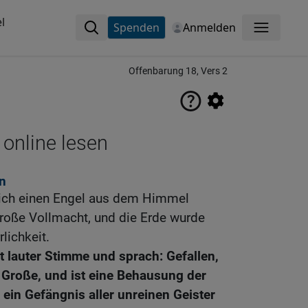
l
Spenden
Anmelden
Menü
Offenbarung 18, Vers 2
 online lesen
n
ich einen Engel aus dem Himmel
große Vollmacht, und die Erde wurde
lichkeit.
it lauter Stimme und sprach: Gefallen,
e Große, und ist eine Behausung der
in Gefängnis aller unreinen Geister