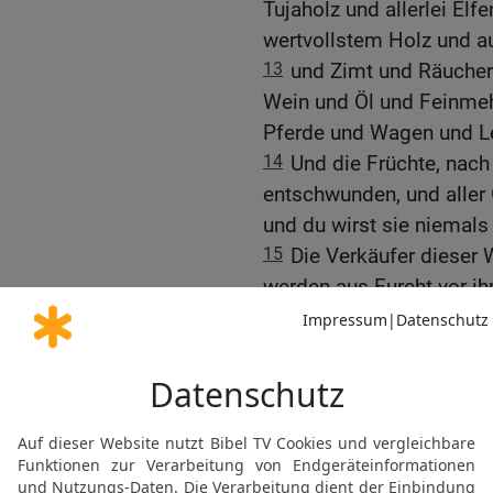
Tujaholz und allerlei Elf
wertvollstem Holz und a
13
und Zimt und Räucher
Wein und Öl und Feinmeh
Pferde und Wagen und L
14
Und die Früchte, nach
entschwunden, und aller 
und du wirst sie niemals
15
Die Verkäufer dieser 
werden aus Furcht vor ih
weinen und trauern
16
und sagen: Wehe, wehe
mit feiner Leinwand und
mit Gold und Edelsteinen
17
Denn in einer Stunde
verwüstet! Und jeder Kap