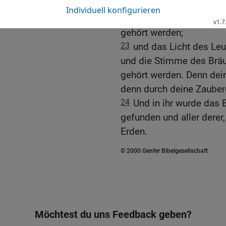
werden, und kein Künstle
gefunden werden, und der
gehört werden;
23
und das Licht des Leu
und die Stimme des Bräut
gehört werden. Denn dein
denn durch deine Zaubere
24
Und in ihr wurde das 
gefunden und aller derer
Erden.
© 2000 Genfer Bibelgesellschaft
Möchtest du uns Feedback geben?