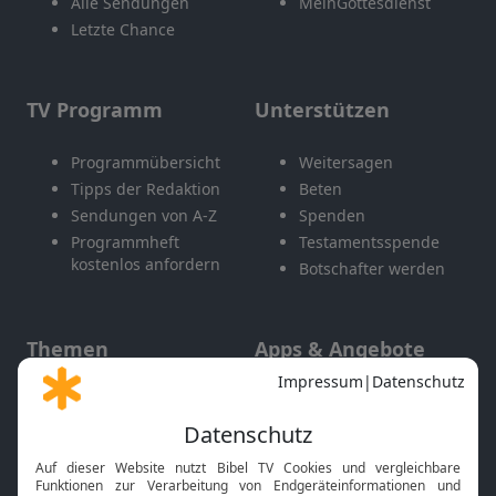
Alle Sendungen
MeinGottesdienst
Letzte Chance
TV Programm
Unterstützen
Programmübersicht
Weitersagen
Tipps der Redaktion
Beten
Sendungen von A-Z
Spenden
Programmheft
Testamentsspende
kostenlos anfordern
Botschafter werden
Themen
Apps & Angebote
Gott und Bibel erklärt
Newsletter
Feiertage
Mobile App
Interviews
Kids App
Neuigkeiten
Smart TV