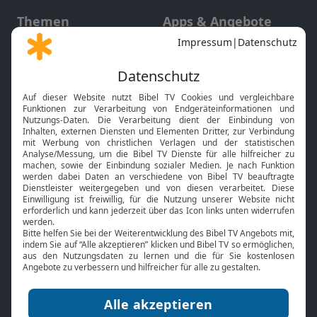
Themen
Apps & Angebote
Gott und Bibel erklärt
Newsletter
Feiertage
Mobile App
Interviews
Kids App
Neuigkeiten
Smart TV
HbbTV
Bibelthek Online-Bibel
Nächster Gottesdienst
Bibel TV
Service
Über uns
Kontakt
Jobs
TV-Empfang
Presse
FAQ
Mediadaten