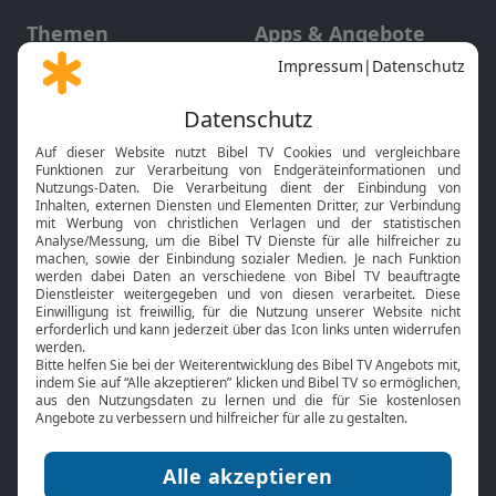
Themen
Apps & Angebote
Gott und Bibel erklärt
Newsletter
Feiertage
Mobile App
Interviews
Kids App
Neuigkeiten
Smart TV
HbbTV
Bibelthek Online-Bibel
Nächster Gottesdienst
Bibel TV
Service
Über uns
Kontakt
Jobs
TV-Empfang
Presse
FAQ
Mediadaten