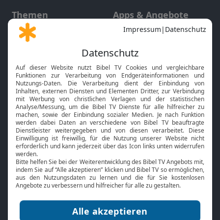
Themen
Apps & Angebote
Gott und Bibel erklärt
Newsletter
Feiertage
Mobile App
Interviews
Kids App
Neuigkeiten
Smart TV
HbbTV
Bibelthek Online-Bibel
Nächster Gottesdienst
Bibel TV
Service
Über uns
Kontakt
Jobs
TV-Empfang
Presse
FAQ
Mediadaten