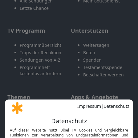
Alle Sendungen
MeinGottesdienst
Letzte Chance
TV Programm
Unterstützen
Programmübersicht
Weitersagen
Tipps der Redaktion
Beten
Sendungen von A-Z
Spenden
Programmheft
Testamentsspende
kostenlos anfordern
Botschafter werden
Themen
Apps & Angebote
Gott und Bibel erklärt
Newsletter
Feiertage
Mobile App
Interviews
Kids App
Neuigkeiten
Smart TV