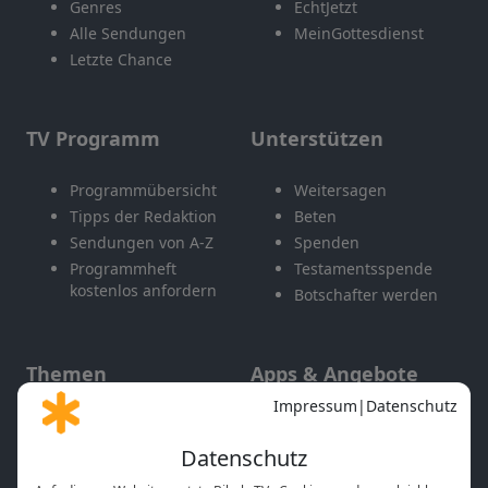
Genres
EchtJetzt
Alle Sendungen
MeinGottesdienst
Letzte Chance
TV Programm
Unterstützen
Programmübersicht
Weitersagen
Tipps der Redaktion
Beten
Sendungen von A-Z
Spenden
Programmheft
Testamentsspende
kostenlos anfordern
Botschafter werden
Themen
Apps & Angebote
Gott und Bibel erklärt
Newsletter
Feiertage
Mobile App
Interviews
Kids App