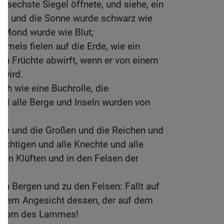
s sechste Siegel öffnete, und siehe, ein
d, und die Sonne wurde schwarz wie
r Mond wurde wie Blut;
mmels fielen auf die Erde, wie ein
en Früchte abwirft, wenn er von einem
 wird.
h wie eine Buchrolle, die
nd alle Berge und Inseln wurden von
rde und die Großen und die Reichen und
ächtigen und alle Knechte und alle
 den Klüften und in den Felsen der
en Bergen und zu den Felsen: Fallt auf
r dem Angesicht dessen, der auf dem
m Zorn des Lammes!