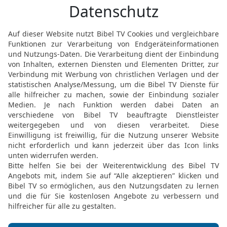
12
Und ich sah, als es da
großes Erdbeben entstan
ein härener Sack, und de
13
und die Sterne des Hi
Feigenbaum seine unreif
starken Wind geschüttelt
14
Und der Himmel entwic
zusammengerollt wird, u
ihrem Ort weggerückt.
15
Und die Könige der E
die Heerführer und die M
Freien verbargen sich in
Berge,
16
und sie sprachen zu d
uns und verbergt uns vo
Thron sitzt, und vor de