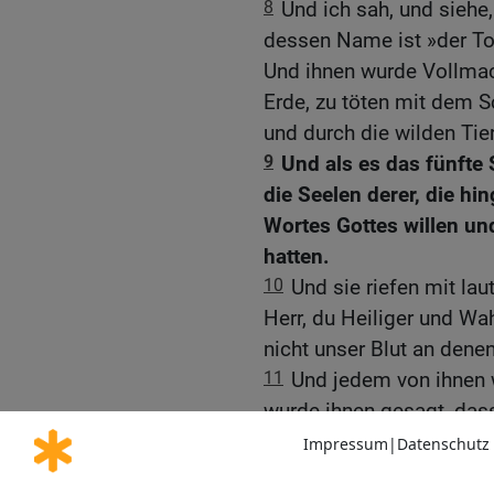
8
Und ich sah, und siehe,
dessen Name ist »der Tod
Und ihnen wurde Vollmac
Erde, zu töten mit dem 
und durch die wilden Tie
9
Und als es das fünfte 
die Seelen derer, die h
Wortes Gottes willen un
hatten.
10
Und sie riefen mit la
Herr, du Heiliger und Wah
nicht unser Blut an dene
11
Und jedem von ihnen 
wurde ihnen gesagt, dass 
bis auch ihre Mitknechte
auch wie sie getötet wer