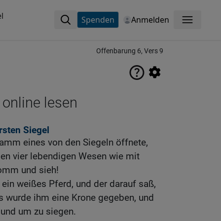
l
Spenden
Anmelden
Menü
Offenbarung 6, Vers 9
 online lesen
rsten Siegel
Lamm eines von den Siegeln öffnete,
den vier lebendigen Wesen wie mit
omm und sieh!
 ein weißes Pferd, und der darauf saß,
es wurde ihm eine Krone gegeben, und
r und um zu siegen.