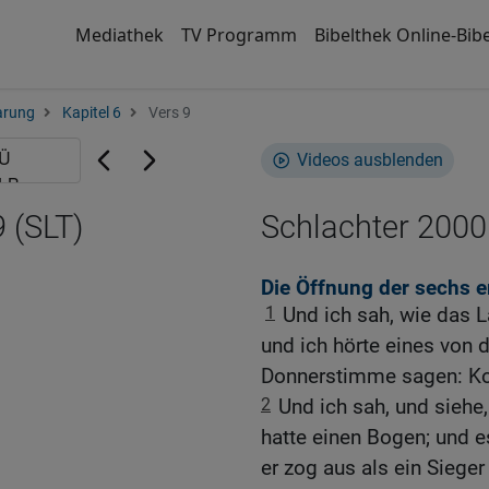
Mediathek
TV Programm
Bibelthek Online-Bibe
arung
Kapitel 6
Vers 9
Videos ausblenden
 (SLT)
Schlachter 2000
Die Öffnung der sechs e
1
Und ich sah, wie das 
und ich hörte eines von 
Donnerstimme sagen: K
2
Und ich sah, und siehe,
hatte einen Bogen; und 
er zog aus als ein Siege