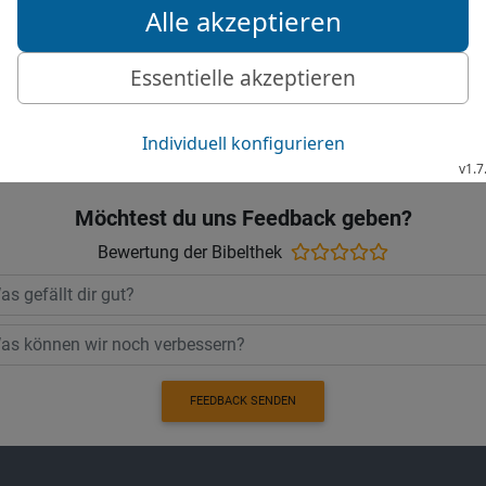
17
Denn der große Tag s
kann bestehen?
© 2000 Genfer Bibelgesellschaft
Möchtest du uns Feedback geben?
Bewertung der Bibelthek
FEEDBACK SENDEN