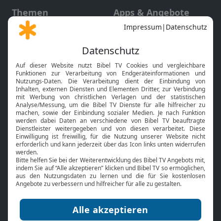
Themen
Apps & Angebote
Gott und Bibel erklärt
Newsletter
Feiertage
Mobile App
Interviews
Kids App
Neuigkeiten
Smart TV
HbbTV
Bibelthek Online-Bibel
Nächster Gottesdienst
Bibel TV
Service
Über uns
Kontakt
Jobs
TV-Empfang
Presse
FAQ
Mediadaten