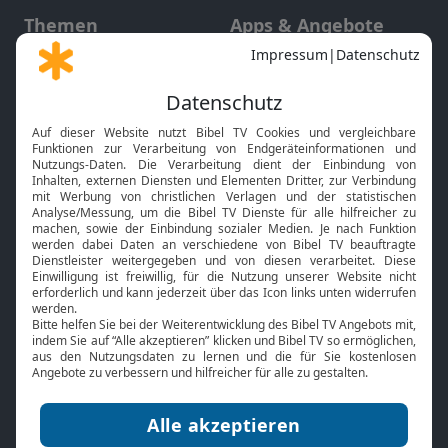
Themen
Apps & Angebote
Gott und Bibel erklärt
Newsletter
Feiertage
Mobile App
Interviews
Kids App
Neuigkeiten
Smart TV
HbbTV
Bibelthek Online-Bibel
Nächster Gottesdienst
Bibel TV
Service
Über uns
Kontakt
Jobs
TV-Empfang
Presse
FAQ
Mediadaten