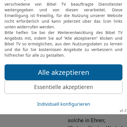
kann, wie es mit mir geh
24
Ich bin aber voll Zuve
bald kommen werde.
25
Doch habe ich es für 
euch zu senden, meinen B
der auch euer Gesandter 
26
denn er hatte Verlan
weil ihr gehört habt, das
27
Er war auch wirklich t
erbarmt, und nicht nur ü
ich nicht eine Betrübnis 
28
Umso dringlicher habe
seinen Anblick wieder fr
Betrübnis habe.
29
So nehmt ihn nun auf 
solche in Ehren;