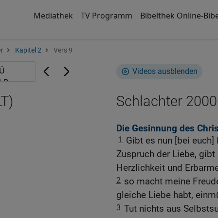
Mediathek
TV Programm
Bibelthek Online-Bibe
r
Kapitel 2
Vers 9
Videos ausblenden
LT)
Schlachter 2000
Die Gesinnung des Chris
1
Gibt es nun [bei euch]
Zuspruch der Liebe, gibt
Herzlichkeit und Erbarme
2
so macht meine Freude 
gleiche Liebe habt, einm
3
Tut nichts aus Selbsts