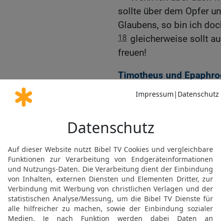
sollte über dem Opfer un
Glaubens, so bin ich doc
18
gleicherweise sollt au
freuen!
Timotheus und Epaphrodi
Christi
19
Ich hoffe aber in dem
zu senden, damit auch ic
es um euch steht.
20
Denn ich habe sonst 
redlich für eure Anliegen
21
denn sie suchen alle d
22
Wie er sich aber bewäh
wie ein Kind dem Vater 
23
Diesen hoffe ich nun 