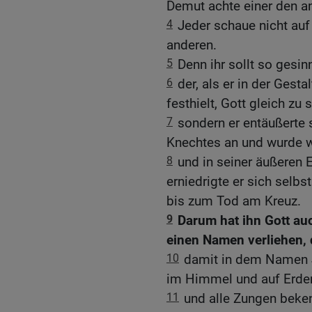
Demut achte einer den an
4
Jeder schaue nicht auf
anderen.
5
Denn ihr sollt so gesin
6
der, als er in der Gest
festhielt, Gott gleich zu s
7
sondern er entäußerte 
Knechtes an und wurde 
8
und in seiner äußeren 
erniedrigte er sich selb
bis zum Tod am Kreuz.
9
Darum hat ihn Gott au
einen Namen verliehen, 
10
damit in dem Namen Je
im Himmel und auf Erden
11
und alle Zungen beken