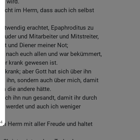
en wird.
rsicht im Herrn, dass auch ich selbst
notwendig erachtet, Epaphroditus zu
ruder und Mitarbeiter und Mitstreiter,
ist und Diener meiner Not;
gen nach euch allen und war bekümmert,
s er krank gewesen ist.
odkrank; aber Gott hat sich über ihn
ber ihn, sondern auch über mich, damit
um die andere hätte.
 ich ihn nun gesandt, damit ihr durch
oh werdet und auch ich weniger
im Herrn mit aller Freude und haltet