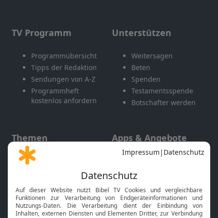
TV Programm
Unterstützen
Programmübersicht
Weitersagen
Tipps der Redaktion
Beten
Sendungen von A-Z
Spenden
Programmheft
Testamentsspende
kostenlos anfordern
Botschafter werden
Themen
Apps & Angebote
Gott und Bibel erklärt
Newsletter
Feiertage
Mobile App
Interviews
Kids App
Neuigkeiten
Smart TV
HbbTV