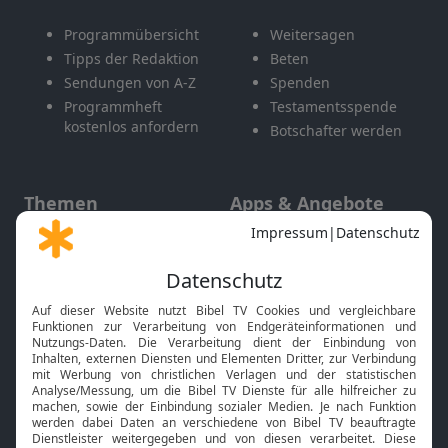
Programmübersicht
Weitersagen
Tipps der Redaktion
Beten
Sendungen von A-Z
Spenden
Programmheft
Testamentsspende
kostenlos anfordern
Botschafter werden
Themen
Apps & Angebote
Gott und Bibel erklärt
Newsletter
Feiertage
Mobile App
Interviews
Kids App
Neuigkeiten
Smart TV
HbbTV
Bibelthek Online-Bibel
Nächster Gottesdienst