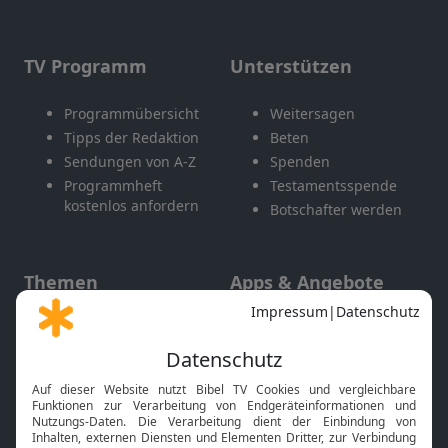
TV Programm
Unterstützen
Programmübersicht
Weitersagen
Tipps der Redaktion
Beten
Sendungen von A-Z
Spenden
Programmheft
Testamentsspende
kostenlos anfordern
Botschafter werden
Themen
Apps & Angebote
Gott und Bibel erklärt
Newsletter
Feiertage
Mobile App
Interviews
Kids App
Neuigkeiten
Smart TV
HbbTV