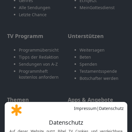
Genres
EchtJetzt
Alle Sendungen
MeinGottesdienst
Letzte Chance
TV Programm
Unterstützen
Programmübersicht
Weitersagen
Tipps der Redaktion
Beten
Sendungen von A-Z
Spenden
Programmheft
Testamentsspende
kostenlos anfordern
Botschafter werden
Themen
Apps & Angebote
Gott und Bibel erklärt
Newsletter
Feiertage
Mobile App
Interviews
Kids App