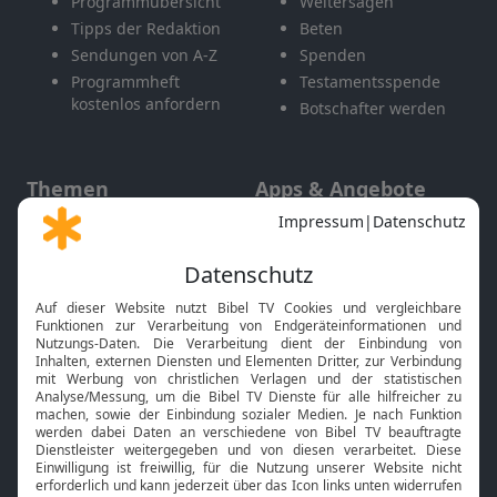
Programmübersicht
Weitersagen
Tipps der Redaktion
Beten
Sendungen von A-Z
Spenden
Programmheft
Testamentsspende
kostenlos anfordern
Botschafter werden
Themen
Apps & Angebote
Gott und Bibel erklärt
Newsletter
Feiertage
Mobile App
Interviews
Kids App
Neuigkeiten
Smart TV
HbbTV
Bibelthek Online-Bibel
Nächster Gottesdienst
Bibel TV
Service