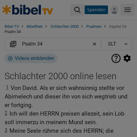
Spenden
Me
Bibel TV
Bibelthek
Schlachter 2000
Psalmen
Kapitel 34
Psalm 34
Videos einblenden
Schlachter 2000 online lesen
1
Von David. Als er sich wahnsinnig stellte vor
Abimelech und dieser ihn von sich wegtrieb und
er fortging.
2
Ich will den HERRN preisen allezeit, sein Lob
soll immerzu in meinem Mund sein.
3
Meine Seele rühme sich des HERRN; die