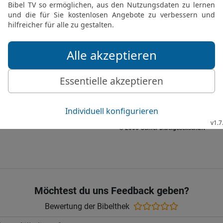
26
Es sollen alle zusch
sich über mein Unglück 
sich kleiden, die gegen 
27
Aber jauchzen und fröh
Rechtfertigung wünschen;
sei hochgelobt, der das H
28
Und meine Zunge soll 
deinem Lob allezeit!
© 2000 Genfer Bibelgesellschaft
Möchtest du uns Feedback geben?
Bewertung der Bibelthek