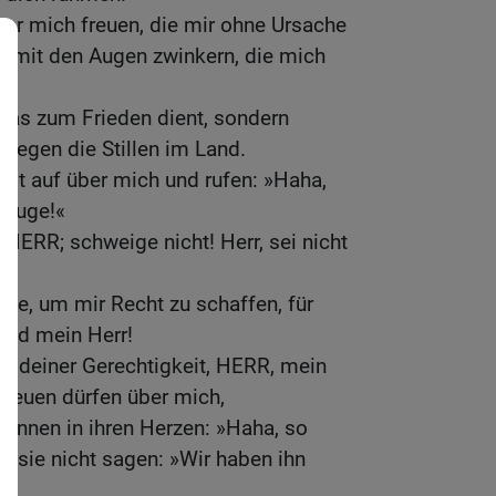
über mich freuen, die mir ohne Ursache
cht mit den Augen zwinkern, die mich
 was zum Frieden dient, sondern
gegen die Stillen im Land.
weit auf über mich und rufen: »Haha,
 Auge!«
 HERR; schweige nicht! Herr, sei nicht
he, um mir Recht zu schaffen, für
und mein Herr!
h deiner Gerechtigkeit, HERR, mein
 freuen dürfen über mich,
können in ihren Herzen: »Haha, so
ss sie nicht sagen: »Wir haben ihn