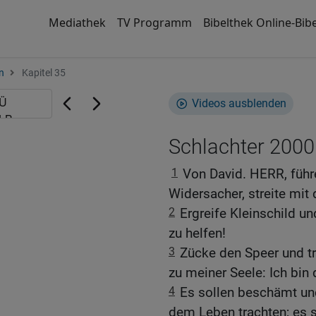
Mediathek
TV Programm
Bibelthek Online-Bibe
n
Kapitel 35
Videos ausblenden
Schlachter 2000
1
Von David. HERR, füh
Widersacher, streite mit 
2
Ergreife Kleinschild u
zu helfen!
3
Zücke den Speer und tr
zu meiner Seele: Ich bin 
4
Es sollen beschämt un
dem Leben trachten; es 