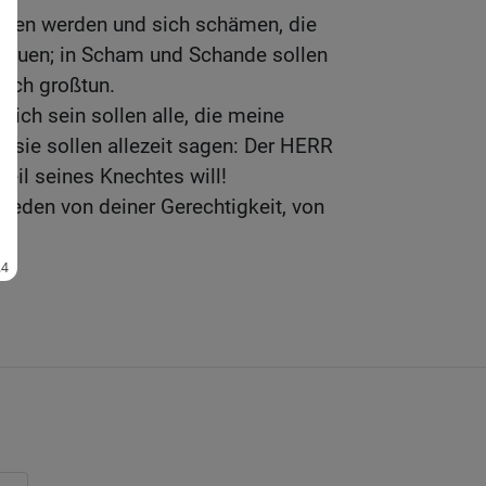
anden werden und sich schämen, die
freuen; in Scham und Schande sollen
mich großtun.
lich sein sollen alle, die meine
 sie sollen allezeit sagen: Der HERR
eil seines Knechtes will!
reden von deiner Gerechtigkeit, von