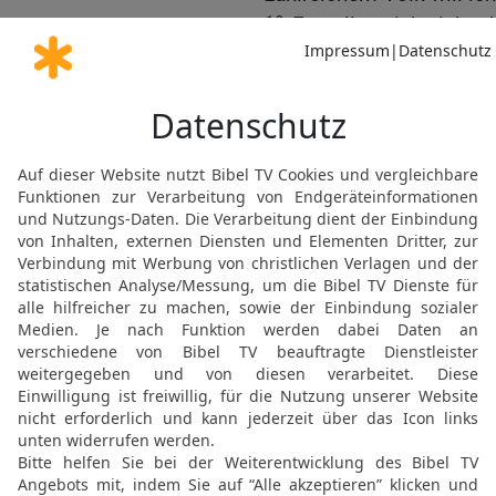
19
Es sollen sich nicht 
feind sind; es sollen ni
ohne Grund hassen;
20
denn sie reden nicht,
ersinnen Verleumdungen 
21
Sie sperren ihr Maul 
haha! Nun sieht es unser
22
Du hast es gesehen, o
fern von mir!
23
Erhebe dich und erwac
meine Sache, mein Gott 
24
Schaffe mir Recht nac
Gott, dass sie sich nicht
25
dass sie nicht sagen 
haben wir’s gewollt!« La
verschlungen!«