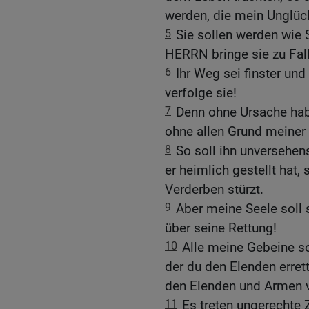
werden, die mein Unglüc
5
Sie sollen werden wie 
HERRN bringe sie zu Fall
6
Ihr Weg sei finster un
verfolge sie!
7
Denn ohne Ursache habe
ohne allen Grund meiner
8
So soll ihn unversehen
er heimlich gestellt hat, 
Verderben stürzt.
9
Aber meine Seele soll
über seine Rettung!
10
Alle meine Gebeine so
der du den Elenden errette
den Elenden und Armen v
11
Es treten ungerechte 