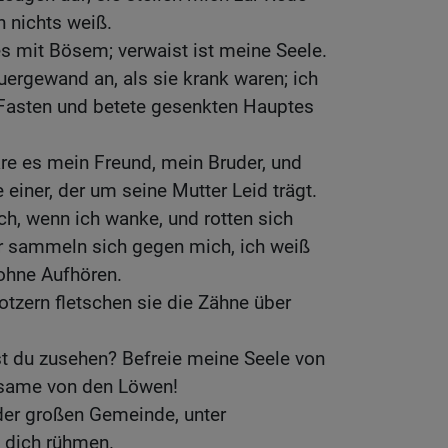
h nichts weiß.
es mit Bösem; verwaist ist meine Seele.
auergewand an, als sie krank waren; ich
Fasten und betete gesenkten Hauptes
wäre es mein Freund, mein Bruder, und
e einer, der um seine Mutter Leid trägt.
ch, wenn ich wanke, und rotten sich
 sammeln sich gegen mich, ich weiß
 ohne Aufhören.
tzern fletschen sie die Zähne über
lst du zusehen? Befreie meine Seele von
nsame von den Löwen!
n der großen Gemeinde, unter
h dich rühmen.