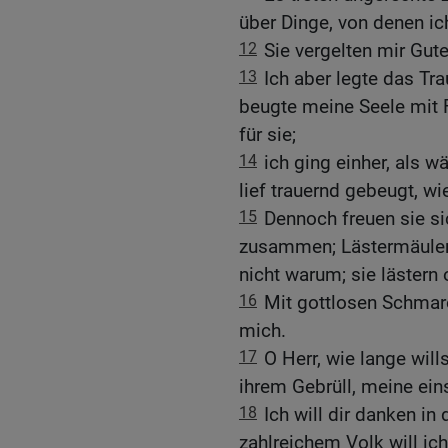
über Dinge, von denen ic
12
Sie vergelten mir Gut
13
Ich aber legte das Tr
beugte meine Seele mit 
für sie;
14
ich ging einher, als 
lief trauernd gebeugt, wi
15
Dennoch freuen sie si
zusammen; Lästermäuler
nicht warum; sie lästern
16
Mit gottlosen Schmaro
mich.
17
O Herr, wie lange wil
ihrem Gebrüll, meine ei
18
Ich will dir danken i
zahlreichem Volk will ic