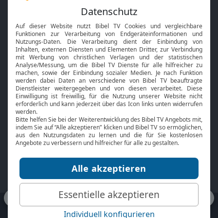
Feiertage
Mobile App
Interviews
Kids App
Neuigkeiten
Smart TV
HbbTV
Bibelthek Online-Bibel
Nächster Gottesdienst
Bibel TV
Service
Über uns
Kontakt
Jobs
TV-Empfang
Presse
FAQ
Mediadaten
bibeltv.de:
Impressum
Datenschutz
Nutzungsbedingungen
Fakten Bibel TV App