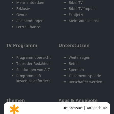
Mehr entdecken
Bibel TV
Exklusiv
Bibel TV Impuls
Genres
EchtJetzt
Alle Sendungen
MeinGottesdienst
Letzte Chance
TV Programm
Unterstützen
Programmübersicht
Weitersagen
Tipps der Redaktion
Beten
Sendungen von A-Z
Spenden
Programmheft
Testamentsspende
kostenlos anfordern
Botschafter werden
Themen
Apps & Angebote
Gott und Bibel erklärt
Newsletter