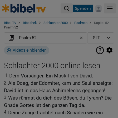
Spenden
Me
Bibel TV
Bibelthek
Schlachter 2000
Psalmen
Kapitel 52
Psalm 52
Videos einblenden
Schlachter 2000 online lesen
1
Dem Vorsänger. Ein Maskil von David.
2
Als Doeg, der Edomiter, kam und Saul anzeigte:
David ist in das Haus Achimelechs gegangen!
3
Was rühmst du dich des Bösen, du Tyrann? Die
Gnade Gottes ist den ganzen Tag da.
4
Deine Zunge trachtet nach Schaden wie ein