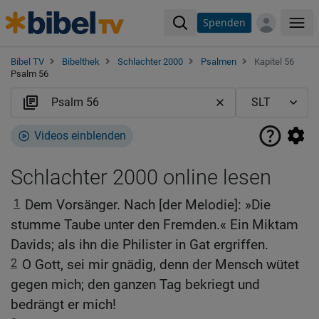
Spenden
Me
Bibel TV
Bibelthek
Schlachter 2000
Psalmen
Kapitel 56
Psalm 56
Videos einblenden
Schlachter 2000 online lesen
1
Dem Vorsänger. Nach [der Melodie]: »Die
stumme Taube unter den Fremden.« Ein Miktam
Davids; als ihn die Philister in Gat ergriffen.
2
O Gott, sei mir gnädig, denn der Mensch wütet
gegen mich; den ganzen Tag bekriegt und
bedrängt er mich!