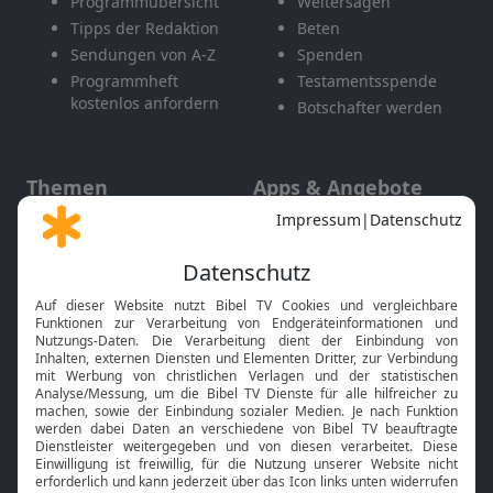
Programmübersicht
Weitersagen
Tipps der Redaktion
Beten
Sendungen von A-Z
Spenden
Programmheft
Testamentsspende
kostenlos anfordern
Botschafter werden
Themen
Apps & Angebote
Gott und Bibel erklärt
Newsletter
Feiertage
Mobile App
Interviews
Kids App
Neuigkeiten
Smart TV
HbbTV
Bibelthek Online-Bibel
Nächster Gottesdienst
Bibel TV
Service