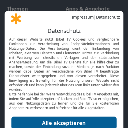
Themen
Apps & Angebote
Gott und Bibel erklärt
Newsletter
Feiertage
Mobile App
Interviews
Kids App
Neuigkeiten
Smart TV
HbbTV
Bibelthek Online-Bibel
Nächster Gottesdienst
Bibel TV
Service
Über uns
Kontakt
Jobs
TV-Empfang
Presse
FAQ
Mediadaten