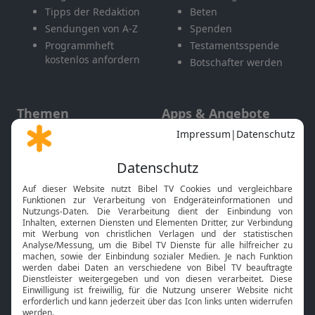
Tipps der Redaktion
Beten
Sendungen von A-Z
Spenden
Programmheft
Testamentsspende
kostenlos anfordern
Botschafter werden
Themen
Apps & Angebote
Gott und Bibel erklärt
Newsletter
Feiertage
Mobile App
Interviews
Kids App
Neuigkeiten
Smart TV
HbbTV
Bibelthek Online-Bibel
Nächster Gottesdienst
Bibel TV
Service