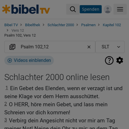
Spenden
Me
Bibel TV
Bibelthek
Schlachter 2000
Psalmen
Kapitel 102
Vers 12
Psalm 102, Vers 12
Videos einblenden
Schlachter 2000 online lesen
1
Ein Gebet des Elenden, wenn er verzagt ist und
seine Klage vor dem Herrn ausschüttet.
2
O HERR, höre mein Gebet, und lass mein
Schreien vor dich kommen!
3
Verbirg dein Angesicht nicht vor mir am Tag
meiner Not! Neige dein Ohr zu mir; an dem Tag,