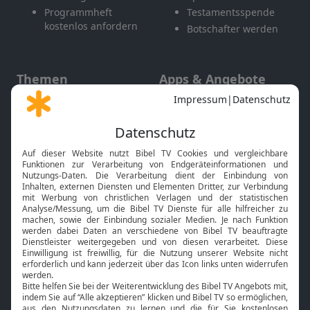
Programmheft
Testamentsspende
kostenlos anfordern
Botschafter werden
Themen
Apps & Angebote
Gott und Bibel erklärt
Newsletter
Feiertage
Mobile App
Interviews
Kids App
Neuigkeiten
Smart TV
HbbTV
Bibelthek Online-Bibel
Nächster Gottesdienst
Bibel TV
Service
Über uns
Kontakt