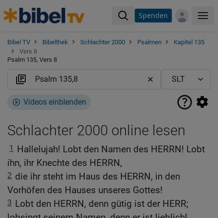
Spenden
Me
Bibel TV
Bibelthek
Schlachter 2000
Psalmen
Kapitel 135
Vers 8
Psalm 135, Vers 8
Videos einblenden
Schlachter 2000 online lesen
1
Hallelujah! Lobt den Namen des HERRN! Lobt
ihn, ihr Knechte des HERRN,
2
die ihr steht im Haus des HERRN, in den
Vorhöfen des Hauses unseres Gottes!
3
Lobt den HERRN, denn gütig ist der HERR;
lobsingt seinem Namen, denn er ist lieblich!