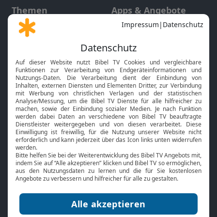
Themen
Apps & Angebote
Gott und Bibel erklärt
Newsletter
Feiertage
Mobile App
Interviews
Kids App
Neuigkeiten
Smart TV
HbbTV
Bibelthek Online-Bibel
Nächster Gottesdienst
Bibel TV
Service
Über uns
Kontakt
Jobs
TV-Empfang
Presse
FAQ
Mediadaten