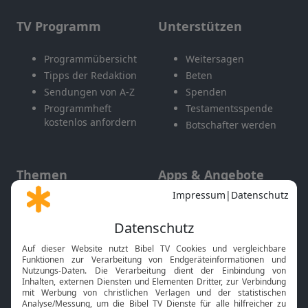
TV Programm
Unterstützen
Programmübersicht
Weitersagen
Tipps der Redaktion
Beten
Sendungen von A-Z
Spenden
Programmheft
Testamentsspende
kostenlos anfordern
Botschafter werden
Themen
Apps & Angebote
Gott und Bibel erklärt
Newsletter
Feiertage
Mobile App
Interviews
Kids App
Neuigkeiten
Smart TV
HbbTV
Bibelthek Online-Bibel
Nächster Gottesdienst