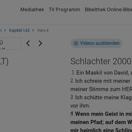
Mediathek
TV Programm
Bibelthek Online-Bibe
n
Kapitel 142
Vers 4
Videos ausblenden
LT)
Schlachter 2000
1
Ein Maskil von David, a
2
Ich schreie mit meine
meiner Stimme zum HE
3
Ich schütte meine Kla
vor ihm.
4
Wenn mein Geist in mir
meinen Pfad; auf dem We
mir heimlich eine Schlin