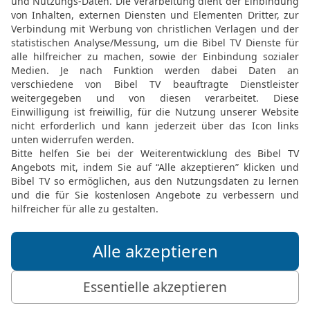
Bewertung der Bibelthek
FEEDBACK SENDEN
Mediathek
Livestream
Mehr entdecken
Bibel TV
Exklusiv
Bibel TV Impuls
Genres
EchtJetzt
Alle Sendungen
MeinGottesdienst
Letzte Chance