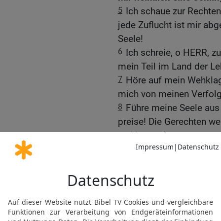
5
Ich schaue zur Rechten,
jede Zuflucht ist mir ab
Seele!
6
Ich schreie, o HERR, zu
mein Teil im Land der L
7
Höre auf mein Wehklage
mich von meinen Verfolge
8
Führe meine Seele aus
preise! Die Gerechten w
wohlgetan hast.
© 2000 Genfer Bibelgesellschaft
Möchtest du uns Feedback geben?