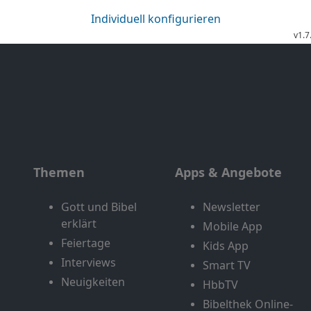
Themen
Apps & Angebote
Gott und Bibel
Newsletter
erklärt
Mobile App
Feiertage
Kids App
Interviews
Smart TV
Neuigkeiten
HbbTV
Bibelthek Online-