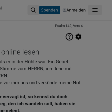
l
Spenden
Anmelden
Menü
Psalm 142, Vers 4
 online lesen
ls er in der Höhle war. Ein Gebet.
r Stimme zum HERRN, ich flehe mit
RRN.
ge vor ihm aus und verkünde meine Not
 verzagt ist, so kennst du doch
g, den ich wandeln soll, haben sie
ge gelegt.