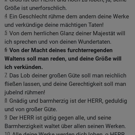
Größe ist unerforschlich.
4
Ein Geschlecht rühme dem andern deine Werke
und verkündige deine mächtigen Taten!
5
Von dem herrlichen Glanz deiner Majestät will
ich sprechen und von deinen Wundertaten.
6
Von der Macht deines furchterregenden
Waltens soll man reden, und deine Größe will
ich verkünden.
7
Das Lob deiner großen Güte soll man reichlich
fließen lassen, und deine Gerechtigkeit soll man
jubelnd rühmen!
8
Gnädig und barmherzig ist der HERR, geduldig
und von großer Güte.
9
Der HERR ist gütig gegen alle, und seine
Barmherzigkeit waltet über allen seinen Werken.
10
Alle deine Werke werden dich loben, o HERR,