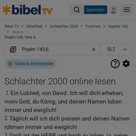
Spenden
Me
Bibel TV
Bibelthek
Schlachter 2000
Psalmen
Kapitel 145
Vers 6
Psalm 145, Vers 6
Videos einblenden
Schlachter 2000 online lesen
1
Ein Loblied, von David. Ich will dich erheben,
mein Gott, du König, und deinen Namen loben
immer und ewiglich!
2
Täglich will ich dich preisen und deinen Namen
rühmen immer und ewiglich!
3
Groß ist der HERR und hoch zu loben, ja, seine