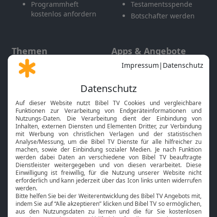
Programmheft
Testamentsspende
kostenlos anfordern
Botschafter werden
Themen
Apps & Angebote
Gott und Bibel erklärt
Newsletter
Feiertage
Mobile App
Interviews
Kids App
Neuigkeiten
Smart TV
HbbTV
Bibelthek Online-Bibel
Nächster Gottesdienst
Bibel TV
Service
Über uns
Kontakt
Jobs
TV-Empfang