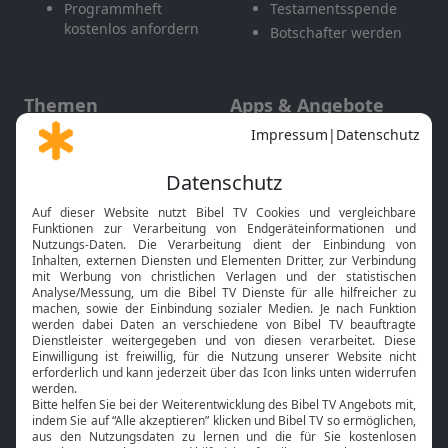
Programmheft
Testamentsspende
kostenlos anfordern
Botschafter werden
Themen
Apps & Angebote
Gott und Bibel erklärt
Newsletter
Feiertage
Mobile App
Interviews
Kids App
Neuigkeiten
Smart TV
HbbTV
Bibelthek Online-Bibel
Nächster Gottesdienst
Bibel TV
Service
Über uns
Kontakt
Jobs
TV-Empfang