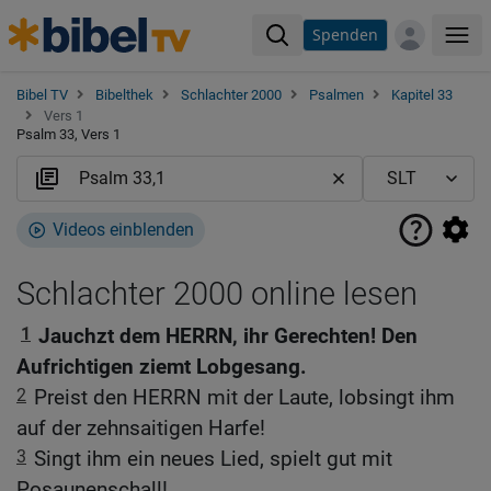
Spenden
Me
Bibel TV
Bibelthek
Schlachter 2000
Psalmen
Kapitel 33
Vers 1
Psalm 33, Vers 1
Videos einblenden
Schlachter 2000 online lesen
1
Jauchzt dem HERRN, ihr Gerechten! Den
Aufrichtigen ziemt Lobgesang.
2
Preist den HERRN mit der Laute, lobsingt ihm
auf der zehnsaitigen Harfe!
3
Singt ihm ein neues Lied, spielt gut mit
Posaunenschall!