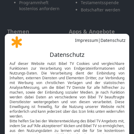
Programmheft
Testamentsspende
kostenlos anfordern
Botschafter werden
Themen
Apps & Angebote
Gott und Bibel erklärt
Newsletter
Feiertage
Mobile App
Interviews
Kids App
Neuigkeiten
Smart TV
HbbTV
Bibelthek Online-Bibel
Nächster Gottesdienst
Bibel TV
Service
Über uns
Kontakt
Jobs
TV-Empfang