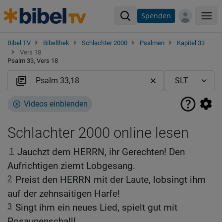
Spenden
Me
Bibel TV
Bibelthek
Schlachter 2000
Psalmen
Kapitel 33
Vers 18
Psalm 33, Vers 18
Videos einblenden
Schlachter 2000 online lesen
1
Jauchzt dem HERRN, ihr Gerechten! Den
Aufrichtigen ziemt Lobgesang.
2
Preist den HERRN mit der Laute, lobsingt ihm
auf der zehnsaitigen Harfe!
3
Singt ihm ein neues Lied, spielt gut mit
Posaunenschall!