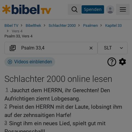
Spenden
Me
Bibel TV
Bibelthek
Schlachter 2000
Psalmen
Kapitel 33
Vers 4
Psalm 33, Vers 4
Videos einblenden
Schlachter 2000 online lesen
1
Jauchzt dem HERRN, ihr Gerechten! Den
Aufrichtigen ziemt Lobgesang.
2
Preist den HERRN mit der Laute, lobsingt ihm
auf der zehnsaitigen Harfe!
3
Singt ihm ein neues Lied, spielt gut mit
Posaunenschall!