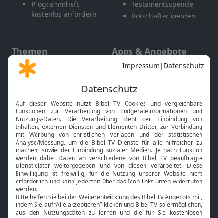
Programmheft
Testamentsspende
kostenlos anfordern
Botschafter werden
Themen
Apps & Angebote
Gott und Bibel erklärt
Newsletter
Feiertage
Mobile App
Interviews
Kids App
Neuigkeiten
Smart TV
HbbTV
Bibelthek Online-Bibel
Nächster Gottesdienst
Bibel TV
Service
Über uns
Kontakt
Jobs
TV-Empfang