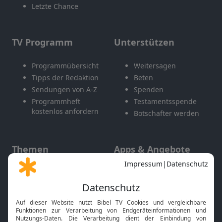
Letzte Chance
TV Programm
Unterstützen
Programmübersicht
Weitersagen
Tipps der Redaktion
Beten
Sendungen von A-Z
Spenden
Programmheft
Testamentsspende
kostenlos anfordern
Botschafter werden
Themen
Apps & Angebote
Gott und Bibel erklärt
Newsletter
Feiertage
Mobile App
Interviews
Kids App
Neuigkeiten
Smart TV
HbbTV