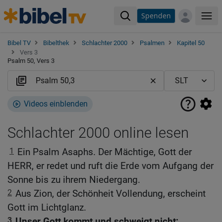
Spenden
Me
Bibel TV
Bibelthek
Schlachter 2000
Psalmen
Kapitel 50
Vers 3
Psalm 50, Vers 3
Videos einblenden
Schlachter 2000 online lesen
1
Ein Psalm Asaphs. Der Mächtige, Gott der
HERR, er redet und ruft die Erde vom Aufgang der
Sonne bis zu ihrem Niedergang.
2
Aus Zion, der Schönheit Vollendung, erscheint
Gott im Lichtglanz.
3
Unser Gott kommt und schweigt nicht;