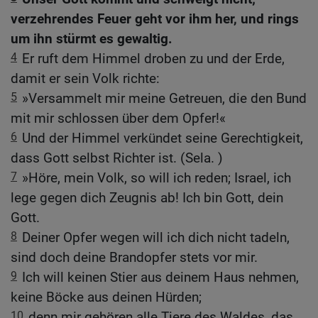
verzehrendes Feuer geht vor ihm her, und rings
um ihn stürmt es gewaltig.
4
Er ruft dem Himmel droben zu und der Erde,
damit er sein Volk richte:
5
»Versammelt mir meine Getreuen, die den Bund
mit mir schlossen über dem Opfer!«
6
Und der Himmel verkündet seine Gerechtigkeit,
dass Gott selbst Richter ist. (Sela. )
7
»Höre, mein Volk, so will ich reden; Israel, ich
lege gegen dich Zeugnis ab! Ich bin Gott, dein
Gott.
8
Deiner Opfer wegen will ich dich nicht tadeln,
sind doch deine Brandopfer stets vor mir.
9
Ich will keinen Stier aus deinem Haus nehmen,
keine Böcke aus deinen Hürden;
10
denn mir gehören alle Tiere des Waldes, das