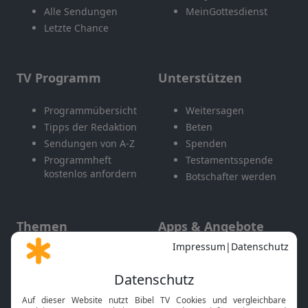
Alle Sendungen
MeinGottesdienst
Letzte Chance
TV Programm
Unterstützen
Programmübersicht
Weitersagen
Tipps der Redaktion
Beten
Sendungen von A-Z
Spenden
Programmheft
Testamentsspende
kostenlos anfordern
Botschafter werden
Themen
Apps & Angebote
Gott und Bibel erklärt
Newsletter
Feiertage
Mobile App
Interviews
Kids App