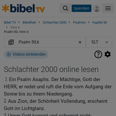
Spenden
Me
Bibel TV
Bibelthek
Schlachter 2000
Psalmen
Kapitel 50
Vers 6
Psalm 50, Vers 6
Videos einblenden
Schlachter 2000 online lesen
1
Ein Psalm Asaphs. Der Mächtige, Gott der
HERR, er redet und ruft die Erde vom Aufgang der
Sonne bis zu ihrem Niedergang.
2
Aus Zion, der Schönheit Vollendung, erscheint
Gott im Lichtglanz.
3
Unser Gott kommt und schweigt nicht;