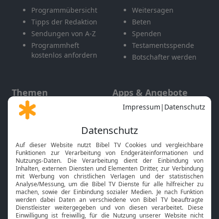
Programmübersicht
Weitersagen
Tipps der Redaktion
Beten
Sendungen von A-Z
Spenden
Programmheft
Testamentsspende
kostenlos anfordern
Botschafter werden
Themen
Apps & Angebote
Gott und Bibel erklärt
Newsletter
Feiertage
Mobile App
Interviews
Kids App
Neuigkeiten
Smart TV
HbbTV
Bibelthek Online-Bibel
Nächster Gottesdienst