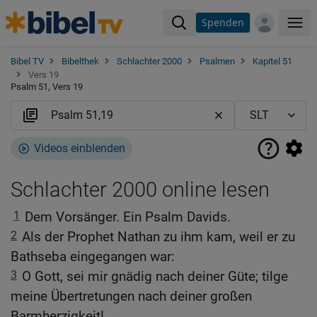
Spenden
Me
Bibel TV
Bibelthek
Schlachter 2000
Psalmen
Kapitel 51
Vers 19
Psalm 51, Vers 19
Videos einblenden
Schlachter 2000 online lesen
1
Dem Vorsänger. Ein Psalm Davids.
2
Als der Prophet Nathan zu ihm kam, weil er zu
Bathseba eingegangen war:
3
O Gott, sei mir gnädig nach deiner Güte; tilge
meine Übertretungen nach deiner großen
Barmherzigkeit!