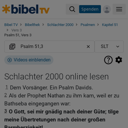
Spenden
Me
Bibel TV
Bibelthek
Schlachter 2000
Psalmen
Kapitel 51
Vers 3
Psalm 51, Vers 3
Videos einblenden
Schlachter 2000 online lesen
1
Dem Vorsänger. Ein Psalm Davids.
2
Als der Prophet Nathan zu ihm kam, weil er zu
Bathseba eingegangen war:
3
O Gott, sei mir gnädig nach deiner Güte; tilge
meine Übertretungen nach deiner großen
Barmherzigkeit!