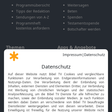
Programmübersicht
Weitersagen
Tipps der Redaktion
Beten
Sendungen von A-Z
Spenden
Programmheft
Testamentsspende
kostenlos anfordern
Botschafter werden
Themen
Apps & Angebote
Gott und Bibel erklärt
Newsletter
Feiertage
Mobile App
Interviews
Kids App
Neuigkeiten
Smart TV
HbbTV
Bibelthek Online-Bibel
Nächster Gottesdienst