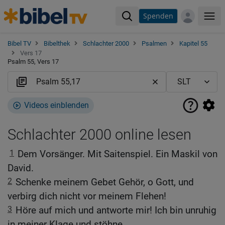
Spenden
Me
Bibel TV
Bibelthek
Schlachter 2000
Psalmen
Kapitel 55
Vers 17
Psalm 55, Vers 17
Videos einblenden
Schlachter 2000 online lesen
1
Dem Vorsänger. Mit Saitenspiel. Ein Maskil von
David.
2
Schenke meinem Gebet Gehör, o Gott, und
verbirg dich nicht vor meinem Flehen!
3
Höre auf mich und antworte mir! Ich bin unruhig
in meiner Klage und stöhne