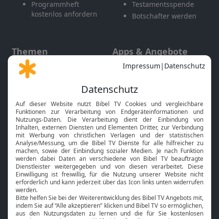
Programmheft
Testamentsspende
kostenlos anfordern
Botschafter werden
Themen
Apps & Angebote
Gott und Bibel erklärt
Newsletter
Feiertage
Mobile App
Interviews
Kids App
Neuigkeiten
Smart TV
HbbTV
Bibelthek Online-Bibel
Nächster Gottesdienst
Bibel TV
Service
Über uns
Kontakt
Jobs
TV-Empfang