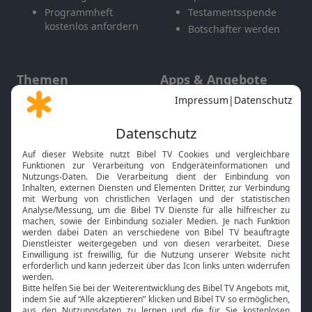
Programmheft
Testamentsspende
kostenlos anfordern
Botschafter werden
Themen
Apps & Angebote
Gott und Bibel erklärt
Newsletter
Feiertage
Mobile App
Interviews
Kids App
Neuigkeiten
Smart TV
HbbTV
Bibelthek Online-Bibel
Nächster Gottesdienst
Bibel TV
Service
Über uns
Kontakt