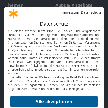
Themen
Apps & Angebote
Gott und Bibel erklärt
Newsletter
Feiertage
Mobile App
Interviews
Kids App
Neuigkeiten
Smart TV
HbbTV
Bibelthek Online-Bibel
Nächster Gottesdienst
Bibel TV
Service
Über uns
Kontakt
Jobs
TV-Empfang
Presse
FAQ
Mediadaten