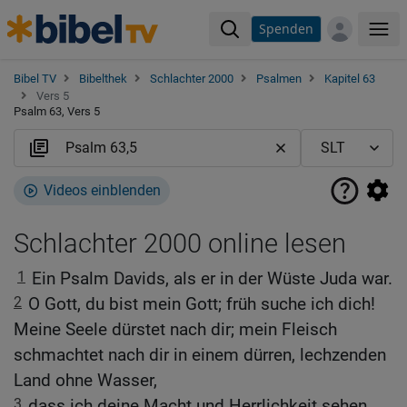
Spenden
Me
Bibel TV
Bibelthek
Schlachter 2000
Psalmen
Kapitel 63
Vers 5
Psalm 63, Vers 5
Videos einblenden
Schlachter 2000 online lesen
1
Ein Psalm Davids, als er in der Wüste Juda war.
2
O Gott, du bist mein Gott; früh suche ich dich!
Meine Seele dürstet nach dir; mein Fleisch
schmachtet nach dir in einem dürren, lechzenden
Land ohne Wasser,
3
dass ich deine Macht und Herrlichkeit sehen