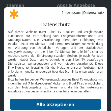
Themen
Apps & Angebote
Gott und Bibel erklärt
Newsletter
Feiertage
Mobile App
Interviews
Kids App
Neuigkeiten
Smart TV
HbbTV
Bibelthek Online-Bibel
Nächster Gottesdienst
Bibel TV
Service
Über uns
Kontakt
Jobs
TV-Empfang
Presse
FAQ
Mediadaten