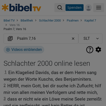
Spenden
Me
Bibel TV
Bibelthek
Schlachter 2000
Psalmen
Kapitel 7
Vers 16
Psalm 7, Vers 16
Videos einblenden
Schlachter 2000 online lesen
1
Ein Klagelied Davids, das er dem Herrn sang
wegen der Worte Kuschs, des Benjaminiters.
2
HERR, mein Gott, bei dir suche ich Zuflucht; hilf
mir von allen meinen Verfolgern und rette mich,
3
dass er nicht wie ein Löwe meine Seele zerreißt
und sie zerfleischt, weil kein Retter da ist.